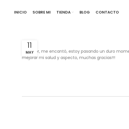
INICIO
SOBRE MI
TIENDA
BLOG
CONTACTO
11
La mejor, me encantó, estoy pasando un duro momen
MAY
mejorar mi salud y aspecto, muchas gracias!!!